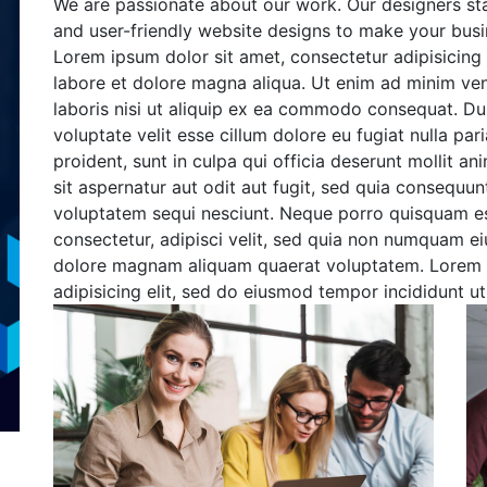
We are passionate about our work. Our designers st
and user-friendly website designs to make your busi
Lorem ipsum dolor sit amet, consectetur adipisicing 
labore et dolore magna aliqua. Ut enim ad minim ven
laboris nisi ut aliquip ex ea commodo consequat. Duis
voluptate velit esse cillum dolore eu fugiat nulla pa
proident, sunt in culpa qui officia deserunt mollit a
sit aspernatur aut odit aut fugit, sed quia consequu
voluptatem sequi nesciunt. Neque porro quisquam es
consectetur, adipisci velit, sed quia non numquam e
dolore magnam aliquam quaerat voluptatem. Lorem i
adipisicing elit, sed do eiusmod tempor incididunt u