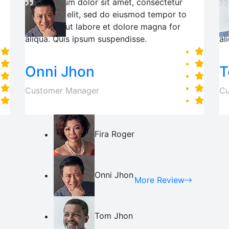
Lorem ipsum dolor sit amet, consectetur
Lo
adipiscing elit, sed do eiusmod tempor to
ad
incididunt ut labore et dolore magna for
in
aliqua. Quis ipsum suspendisse.
al
Onni Jhon
T
Customer Manager
Cu
Fira Roger
Onni Jhon
More Review
Tom Jhon