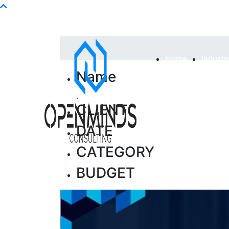
Info@openminds.pk
Home
Industr
Name
.
CLIENT
DATE
CATEGORY
BUDGET