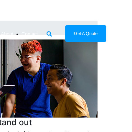
Get A Quote
About
Contact
tand out