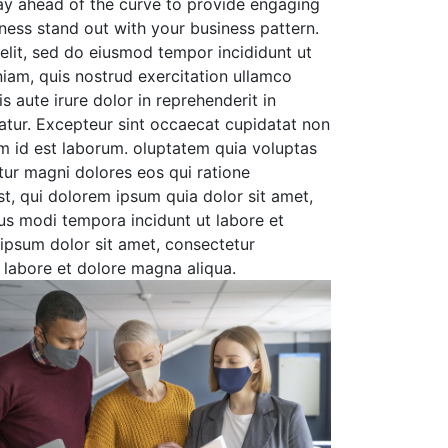
ay ahead of the curve to provide engaging
ness stand out with your business pattern.
elit, sed do eiusmod tempor incididunt ut
iam, quis nostrud exercitation ullamco
 aute irure dolor in reprehenderit in
riatur. Excepteur sint occaecat cupidatat non
nim id est laborum. oluptatem quia voluptas
ntur magni dolores eos qui ratione
t, qui dolorem ipsum quia dolor sit amet,
ius modi tempora incidunt ut labore et
psum dolor sit amet, consectetur
t labore et dolore magna aliqua.