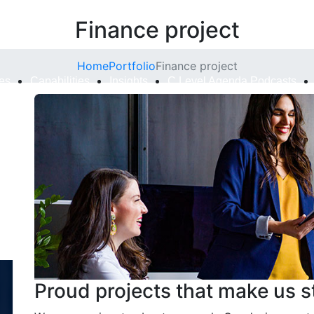
Finance project
Home
Portfolio
Finance project
ies
Capabilities
Insights
C Level Agenda Podcasts
Proud projects that make us s